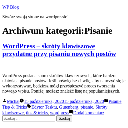
Przejdź
WP Blog
do
Stwórz swoją stronę na wordpressie!
treści
Archiwum kategorii:
Pisanie
WordPress – skróty klawiszowe
przydatne przy pisaniu nowych postów
WordPress posiada sporo skrótów klawiszowych, które bardzo
ułatwiają pisanie postów. Jeśli poświęcisz chwilę, aby nauczyć się je
wykorzystywać, będziesz mógł przyśpieszyć proces tworzenia
nowego wpisu. Poniżej możesz znaleźć listę najpopularniejszych.
Opublikowane
Opubliko
Michał
15 października, 2020
15 października, 2020
Pisanie
,
przez
w
Tagi:
Tisp & Tricks
Edytor Tesktu
,
Gutenberg
,
pisanie
,
Skróty
do
klawiszowe
,
tips & tricks
,
wordpress
Dodaj komentarz
WordPress
Szukaj:
–
skróty