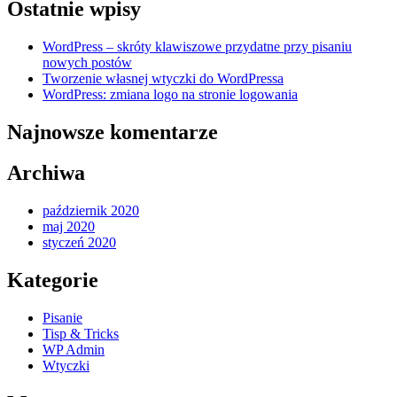
Ostatnie wpisy
klawiszowe
przydatne
przy
WordPress – skróty klawiszowe przydatne przy pisaniu
pisaniu
nowych postów
nowych
Tworzenie własnej wtyczki do WordPressa
postów
WordPress: zmiana logo na stronie logowania
Najnowsze komentarze
Archiwa
październik 2020
maj 2020
styczeń 2020
Kategorie
Pisanie
Tisp & Tricks
WP Admin
Wtyczki